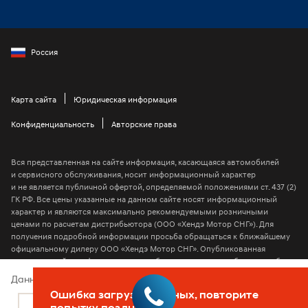
Россия
Карта сайта
Юридическая информация
Конфиденциальность
Авторские права
Вся представленная на сайте информация, касающаяся автомобилей
и сервисного обслуживания, носит информационный характер
и не является публичной офертой, определяемой положениями ст. 437 (2)
ГК РФ. Все цены указанные на данном сайте носят информационный
характер и являются максимально рекомендуемыми розничными
ценами по расчетам дистрибьютора (ООО «Хендэ Мотор СНГ»). Для
получения подробной информации просьба обращаться к ближайшему
официальному дилеру ООО «Хендэ Мотор СНГ». Опубликованная
на данном сайте информация может быть изменена в любое время без
предварительного уведомления.
Данный веб-сайт использует cookie-файлы
Ошибка загрузки данных, повторите
2026 © ООО “Хендэ Мотор СНГ”
Подробнее
Согласен
попытку позднее