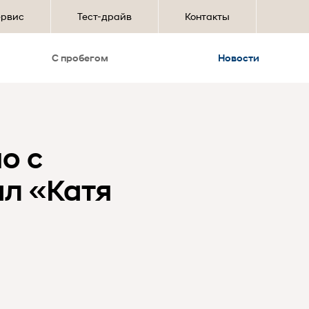
ервис
Тест-драйв
Контакты
С пробегом
Новости
о с
ал «Катя