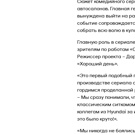
Сюжет комедийного сери
автосалонов. Главная г
вынуждена выйти на раб
событие сопровождается
собрать всю волю в кул
Главную роль в сериале
зрителям по работам «О
Режиссер проекта – Да
«Хороший день».
«Это первый подобный п
производстве сериала с
гордимся проделанной р
– Мы сразу понимали, ч
классическим ситкомом
коллегам из Hyundai за
это было круто!».
«Мы никогда не боялись