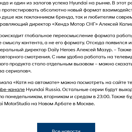
а и один из залогов успеха Hyundai на рынке. В этот 
протестировать абсолютно новый формат взаимодейст
о душе как поклонникам бренда, так и любителям совр
управляющий директор «Хендэ Мотор СНГ» Алексей Кали
происходит глобальное переосмысление формата работы
 смыслу контента, а не его формату. Отсюда появился и
неральный директор Daily Heroes Алексей Мазур. – Такж
овторного смотрения. С ним удобно работать на телеви
кого продукта стало отдельным вызовом – можно сказат
ва сериалов».
иала «Катя на автомате» можно посмотреть на сайте те
ube-канале
Hyundai Russia. Остальные серии будут выхо
о понедельникам, вторникам и средам в 23:00. Также б
i MotorStudio на Новом Арбате в Москве.
Все новости