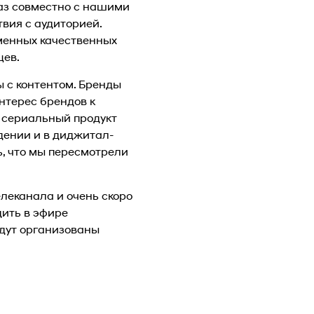
раз совместно с нашими
вия с аудиторией.
еменных качественных
цев.
 с контентом. Бренды
нтерес брендов к
е сериальный продукт
дении и в диджитал-
ь, что мы пересмотрели
леканала и очень скоро
дить в эфире
удут организованы