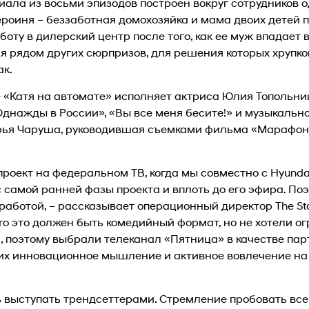
ала из восьми эпизодов построен вокруг сотрудников 
ероиня – беззаботная домохозяйка и мама двоих детей п
оту в дилерский центр после того, как ее муж впадает в
 рядом других сюрпризов, для решения которых хрупко
ак.
 «Катя на автомате» исполняет актриса Юлия Топольни
днажды в России», «Вы все меня бесите!» и музыкально
рья Чаруша, руководившая съемками фильма «Марафон
роект на федеральном ТВ, когда мы совместно с Hyunda
 самой ранней фазы проекта и вплоть до его эфира. По
аботой, – рассказывает операционный директор The St
то это должен быть комедийный формат, но не хотели ог
, поэтому выбрали телеканал «Пятница» в качестве па
 их инновационное мышление и активное вовлечение на 
 выступать трендсеттерами. Стремление пробовать все