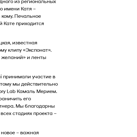
одного из региональных
о имени Катя –
 кому. Печальное
й Кате приходится
цкая, известная
му клипу «Экспонат».
 желаний» и ленты
i принимали участие в
этому мы действительно
ory Lab Камаль Мерием.
раничить его
ртнера. Мы благодарны
всех стадиях проекта –
 новое – важная