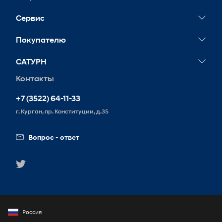
Новости
Сервис
Сервисные акции
Покупателю
Гарантия
Тест-драйв
САТУРН
Обслуживание
Корпоративным клиентам
Контакты
Запись на сервис
+7 (3522) 64-11-33
г. Курган, пр. Конституции, д.35
Вопрос - ответ
Россия