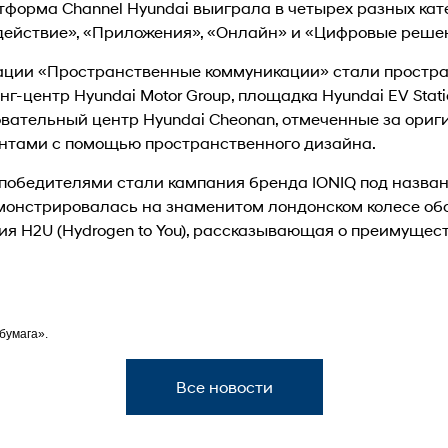
атформа Channel Hyundai выиграла в четырех разных кате
ействие», «Приложения», «Онлайн» и «Цифровые реше
ции «Пространственные коммуникации» стали простра
инг-центр Hyundai Motor Group, площадка Hyundai EV Stat
ательный центр Hyundai Cheonan, отмеченные за ориг
нтами с помощью пространственного дизайна.
победителями стали кампания бренда IONIQ под назван
емонстрировалась на знаменитом лондонском колесе обо
ия H2U (Hydrogen to You), рассказывающая о преимущес
бумага».
Все новости