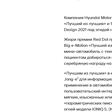
Компания Hyundai Motor
«Лучший из лучших» и 1
Design 2021 под эгидо
Жюри премии Red Dot пр
Big e-Motion «Лучшей и
мини-автомобиль с тех
пациентам добираться о
серебряную награду на ф
«Лучшим из лучших» в 
1
Jong-e
для информацио
применение в автомобил
пользовательский интер
мягкие, изысканные или
«параметрических пикс
огней модели IONIQ 5.