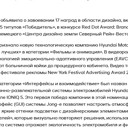
 объявила о завоевании 17 наград в области дизайна, в
5 титулов «Победитель», в конкурсе Red Dot Award: Bran
й немецкого «Центра дизайна земли Северный Рейн-Вест
изнало новую технологическую кампанию Hyundai Motor 
з лучших» в категории «Фильмы и анимация». В видеорол
нологией эмоционально-адаптивного управления (EAVC
т больничной койки до процедурного кабинета. Видео 
естивале рекламы New York Festival Advertising Award 2
категории «Интерфейсы и взаимодействие» был назван
нно-развлекательной системы электромобилей Hyund
е IONIQ 5. Это первая победа компании в этой номинац
фейс (GUI) системы Jong-e позволяет настроить атмосф
 яркие оттенки подсветки с дизайнерскими элементами
елей», которые визуально повторяют решения, использ
 Эта система отражает экологичность электромобиля и 