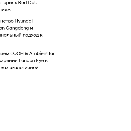
гориях Red Dot:
ния».
нство Hyundai
ion Gangdong и
инальный подход к
ием «OOH & Ambient for
зрения London Eye в
твах экологичной