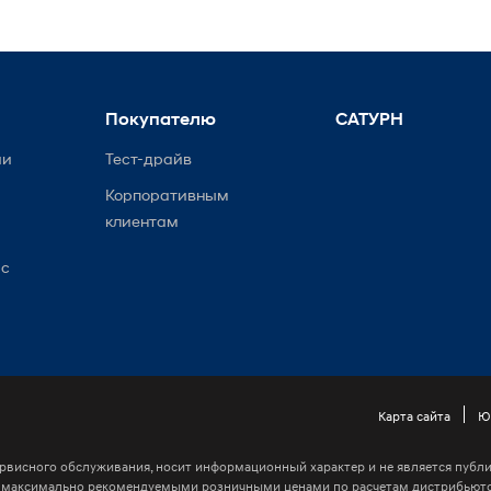
Покупателю
САТУРН
ии
Тест-драйв
Корпоративным
клиентам
ис
Карта сайта
Ю
рвисного обслуживания, носит информационный характер и не является публич
я максимально рекомендуемыми розничными ценами по расчетам дистрибьюто