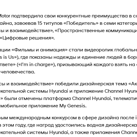
Motor подтвердила свои конкурентные преимущества в 
йна, завоевав 15 титулов «Победитель» в семи категор
ы и взаимодействие», «Пространственные коммуникаци
 «Цифровые решения».
ции «Фильмы и анимация» стали видеоролик глобальн
is is Us»), где показаны надежды и единение людей в бор
твете» («I’m in charge»), призывающий каждого взять на
 человечества.
сы и взаимодействие» победили дизайнерская тема «Ак
тельной системы Hyundai и приложение Channel Hyunda
» были отмечены платформа Channel Hyundai, телемати
е мобильное приложение My Genesis.
рым международным конкурсом в сфере дизайна после iF
 этом году, где наград удостоились водная дизайнерска
тельной системы Hyundai, а также приложения Channel 