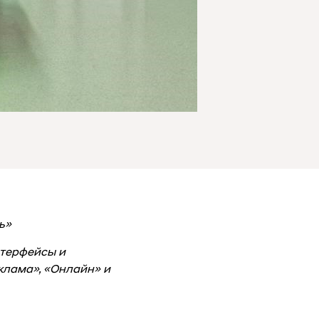
ь»
нтерфейсы и
клама», «Онлайн» и