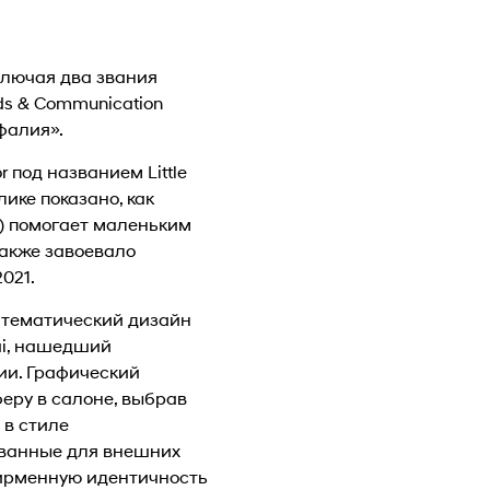
ключая два звания
ds & Communication
фалия».
под названием Little
ике показано, как
) помогает маленьким
также завоевало
021.
 тематический дизайн
ai, нашедший
ии. Графический
еру в салоне, выбрав
 в стиле
ованные для внешних
фирменную идентичность