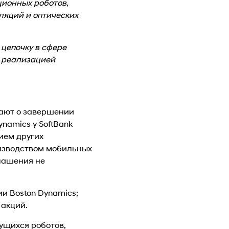
ционных роботов,
ляций и оптических
цепочку в сфере
я реализацией
общают о завершении
namics у SoftBank
ием других
изводством мобильных
глашения не
и Boston Dynamics;
 акций.
ущихся роботов,