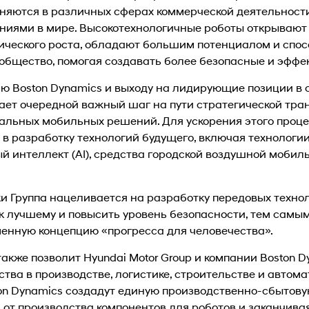
няются в различных сферах коммерческой деятельнос
иями в мире. Высокотехнологичные роботы открывают
ического роста, обладают большим потенциалом и спо
общество, помогая создавать более безопасные и эффе
ю Boston Dynamics и выходу на лидирующие позиции в 
лает очередной важный шаг на пути стратегической тр
альных мобильных решений. Для ускорения этого проце
в разработку технологий будущего, включая технологи
й интеллект (AI), средства городской воздушной мобил
и Группа нацеливается на разработку передовых техно
к лучшему и повысить уровень безопасности, тем самы
енную концепцию «прогресса для человечества».
также позволит Hyundai Motor Group и компании Boston 
тва в производстве, логистике, строительстве и автом
on Dynamics создадут единую производственно-сбытову
 от производства компонентов для роботов и заканчива