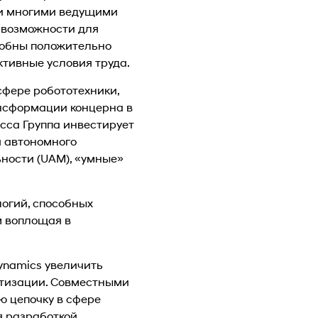
ти многими ведущими
 возможности для
собны положительно
ктивные условия труда.
сфере робототехники,
ансформации концерна в
сса Группа инвестирует
и автономного
ьности (UAM), «умные»
логий, способных
м воплощая в
Dynamics увеличить
атизации. Совместными
ю цепочку в сфере
я разработкой