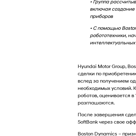
• Группа рассчиты
включая создание 
приборов
• С помощью Bosto
робототехники, на
интеллектуальных
Hyundai Motor Group, Bo
сделки по приобретению
вслед за получением о
необходимых условий. 
роботов, оценивается в
разглашаются.
После завершения сделк
SoftBank через свое аф
Boston Dynamics – при