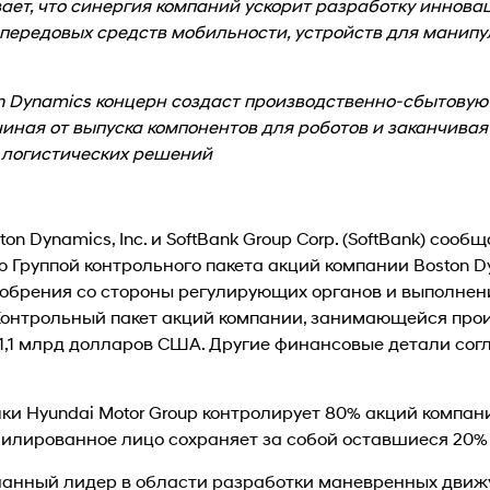
вает, что синергия компаний ускорит разработку иннова
передовых средств мобильности, устройств для манипу
n Dynamics концерн создаст производственно-сбытовую 
чиная от выпуска компонентов для роботов и заканчива
 логистических решений
ston Dynamics, Inc. и SoftBank Group Corp. (SoftBank) со
 Группой контрольного пакета акций компании Boston Dy
добрения со стороны регулирующих органов и выполнен
Контрольный пакет акций компании, занимающейся про
 1,1 млрд долларов США. Другие финансовые детали со
и Hyundai Motor Group контролирует 80% акций компани
филированное лицо сохраняет за собой оставшиеся 20%
знанный лидер в области разработки маневренных движ