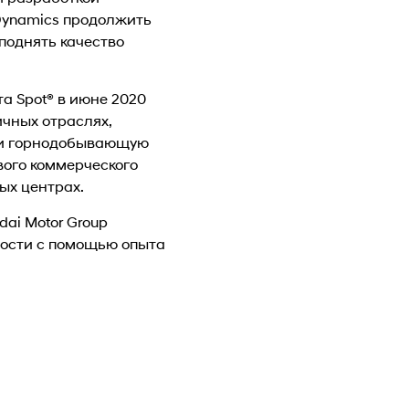
 Dynamics продолжить
поднять качество
а Spot® в июне 2020
ичных отраслях,
р и горнодобывающую
вого коммерческого
ых центрах.
dai Motor Group
ности с помощью опыта