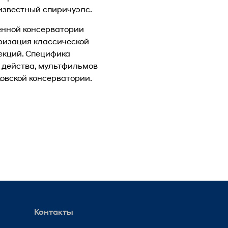
известный спиричуэлс.
енной консерватории
яризация классической
екций. Специфика
 действа, мультфильмов
овской консерватории.
Контакты