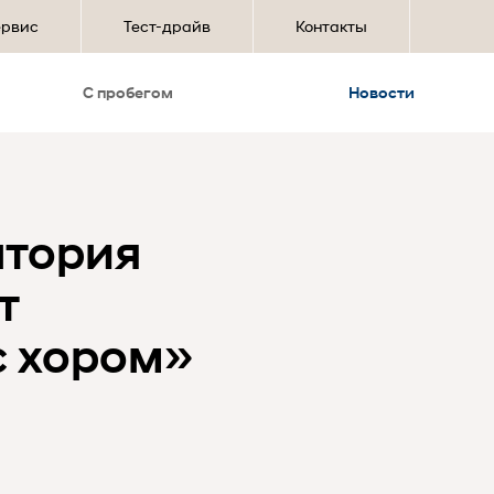
ервис
Тест-драйв
Контакты
С пробегом
Новости
атория
т
с хором»