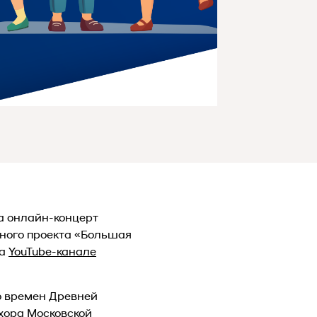
а онлайн-концерт
ьного проекта «Большая
на
YouTube-канале
со времен Древней
хора Московской